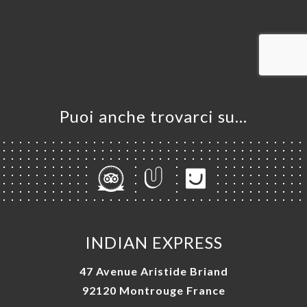
LE
NOTA
INA
ERIA
SIONE
NU
Puoi anche trovarci su…
ATTO
INDIAN EXPRESS
47 Avenue Aristide Briand
92120 Montrouge France