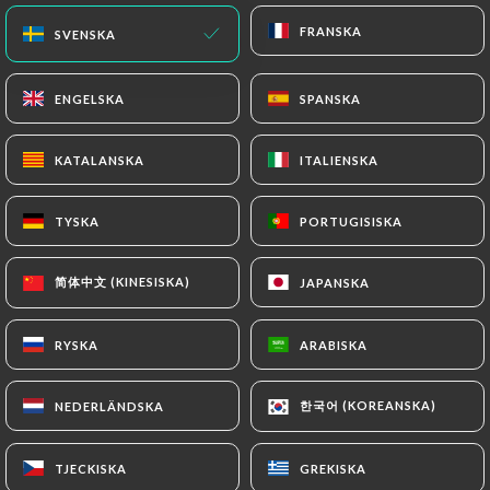
FRANSKA
FRANSKA
SVENSKA
SVENSKA
ENGELSKA
ENGELSKA
SPANSKA
SPANSKA
KATALANSKA
KATALANSKA
ITALIENSKA
ITALIENSKA
TYSKA
TYSKA
PORTUGISISKA
PORTUGISISKA
简体中文 (KINESISKA)
简体中文 (KINESISKA)
JAPANSKA
JAPANSKA
RYSKA
RYSKA
ARABISKA
ARABISKA
한국어 (KOREANSKA)
한국어 (KOREANSKA)
NEDERLÄNDSKA
NEDERLÄNDSKA
TJECKISKA
TJECKISKA
GREKISKA
GREKISKA