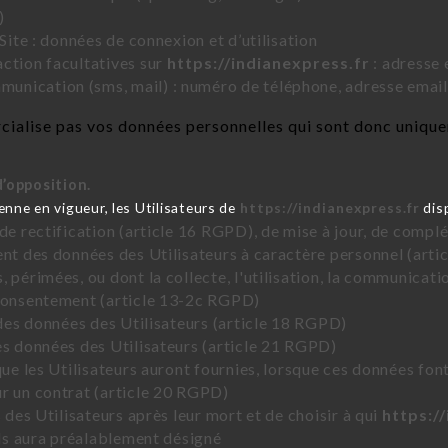
)
Site : données de connexion et d’utilisation
ction facultatives sur
https://indianexpress.fr
: adresse 
nication (sms, mail) : numéro de téléphone, adresse email
ialise pas vos données personnelles qui sont donc uniquem
d’opposition.
ne en vigueur, les Utilisateurs de
https://indianexpress.fr
disp
 de rectification (article 16 RGPD), de mise à jour, de compl
ent des données des Utilisateurs à caractère personnel (artic
 périmées, ou dont la collecte, l'utilisation, la communicati
 consentement (article 13-2c RGPD)
 des données des Utilisateurs (article 18 RGPD)
es données des Utilisateurs (article 21 RGPD)
que les Utilisateurs auront fournies, lorsque ces données fon
r un contrat (article 20 RGPD)
 des Utilisateurs après leur mort et de choisir à qui
https:/
ils aura préalablement désigné