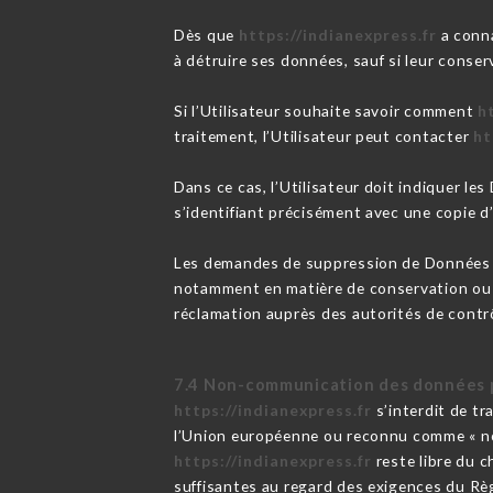
Dès que
https://indianexpress.fr
a conna
à détruire ses données, sauf si leur conser
Si l’Utilisateur souhaite savoir comment
h
traitement, l’Utilisateur peut contacter
ht
Dans ce cas, l’Utilisateur doit indiquer le
s’identifiant précisément avec une copie d’
Les demandes de suppression de Données 
notamment en matière de conservation ou d
réclamation auprès des autorités de contr
7.4 Non-communication des données 
https://indianexpress.fr
s’interdit de tr
l’Union européenne ou reconnu comme « no
https://indianexpress.fr
reste libre du c
suffisantes au regard des exigences du Rè